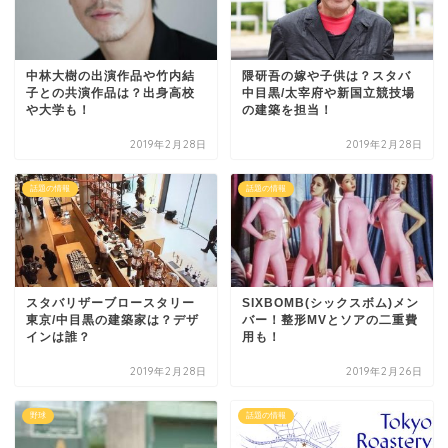
中林大樹の出演作品や竹内結
隈研吾の嫁や子供は？スタバ
子との共演作品は？出身高校
中目黒/太宰府や新国立競技場
や大学も！
の建築を担当！
2019年2月28日
2019年2月28日
話題の情報
話題の情報
スタバリザーブロースタリー
SIXBOMB(シックスボム)メン
東京/中目黒の建築家は？デザ
バー！整形MVとソアの二重費
インは誰？
用も！
2019年2月28日
2019年2月26日
野球
話題の情報