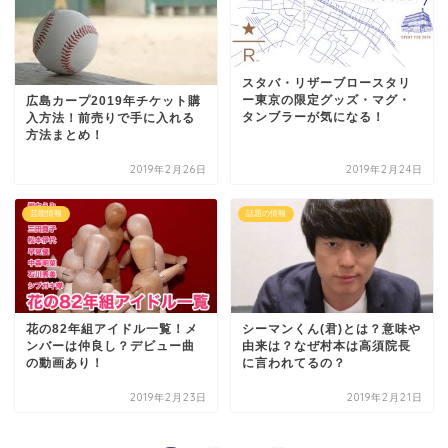
スタバ・リザーブロースタリ
ー東京の限定グッズ・マグ・
広島カープ2019年チケット購
タンブラーが気になる！
入方法！前売りで手に入れる
方法まとめ！
2019年2月26日
2019年2月24日
芸能情報
話題の情報
花の82年組アイドル一覧！メ
シーマンくん(君)とは？意味や
ンバーは仲良し？デビュー曲
由来は？なぜ村本は高須院長
の動画あり！
に言われてるの？
2019年2月23日
2019年2月21日