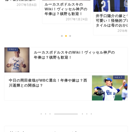
ルーカスポドルスキの
2017年5月6日
Wiki！ヴィッセル神戸の
年俸は？槙野も歓迎！
井手口陽介の嫁と子
2017年1月24日
可愛い！怪物的プレ
タイルは母のおかげ
2016年1
ルーカスポドルスキのWiki！ヴィッセル神戸の
年俸は？槙野も歓迎！
中日の岡田俊哉がWBC選出！年俸や嫁は？西
川遥輝との関係は？