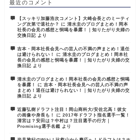
最近のコメント
【スッキリ加藤浩次コメント】大崎会長とのミーティ
ング次第で退社か？
に
清水圭のブログまとめ！岡本
社長の会見の感想と恫喝を暴露！｜知りたがり夫婦の
交換日記
より
吉本・岡本社長会見への芸人の不満の声まとめ！退任
は避けられない！
に
清水圭のブログまとめ！岡本社
長の会見の感想と恫喝を暴露！｜知りたがり夫婦の交
換日記
より
清水圭のブログまとめ！岡本社長の会見の感想と恫喝
を暴露！
に
吉本・岡本社長会見への芸人の不満の声
まとめ！退任は避けられない！｜知りたがり夫婦の交
換日記
より
近藤弘樹ドラフト注目！岡山商科大/安佐北高！彼女
の画像や身長も！
に
2017年ドラフト指名選手一覧！
清宮は？安田は？中村は？注目選手の行方｜
Promising選手名鑑
より
岩見雅紀のWiki！比叡山から慶応へ！ドラフトは？ホ