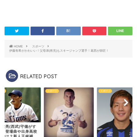
HOME
スポーツ
伊藤有希がかわいい！父母弟(将充)もスキージャンプ選手！葛西が師匠！
RELATED POST
ーツ
スポーツ
スポーツ
田壮亮(西武)守備がす
い！登場曲や出身高校
大学は？新人王候補...