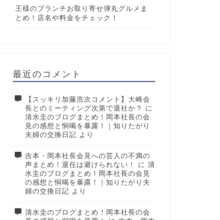
王様のブランチお取り寄せ弾丸グルメま
とめ！店名や料金をチェック！
最近のコメント
【スッキリ加藤浩次コメント】大崎会
長とのミーティング次第で退社か？
に
清水圭のブログまとめ！岡本社長の会
見の感想と恫喝を暴露！｜知りたがり
夫婦の交換日記
より
吉本・岡本社長会見への芸人の不満の
声まとめ！退任は避けられない！
に
清
水圭のブログまとめ！岡本社長の会見
の感想と恫喝を暴露！｜知りたがり夫
婦の交換日記
より
清水圭のブログまとめ！岡本社長の会