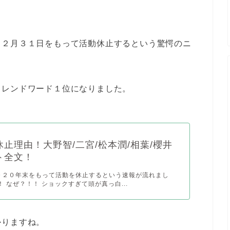
１２月３１日をもって活動休止するという驚愕のニ
トレンドワード１位になりました。
止理由！大野智/二宮/松本潤/相葉/櫻井
ト全文！
０２０年末をもって活動を休止するという速報が流れまし
！ なぜ？！！ ショックすぎて頭が真っ白...
かりますね。