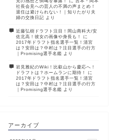
見の感想と恫喝を暴露！
に
吉本・岡本
社長会見への芸人の不満の声まとめ！
退任は避けられない！｜知りたがり夫
婦の交換日記
より
近藤弘樹ドラフト注目！岡山商科大/安
佐北高！彼女の画像や身長も！
に
2017年ドラフト指名選手一覧！清宮
は？安田は？中村は？注目選手の行方
｜Promising選手名鑑
より
岩見雅紀のWiki！比叡山から慶応へ！
ドラフトは？ホームランに期待！
に
2017年ドラフト指名選手一覧！清宮
は？安田は？中村は？注目選手の行方
｜Promising選手名鑑
より
アーカイブ