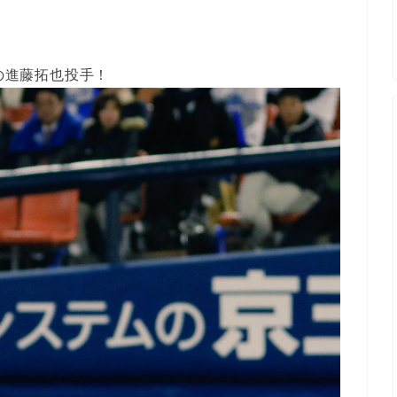
Aの進藤拓也投手！