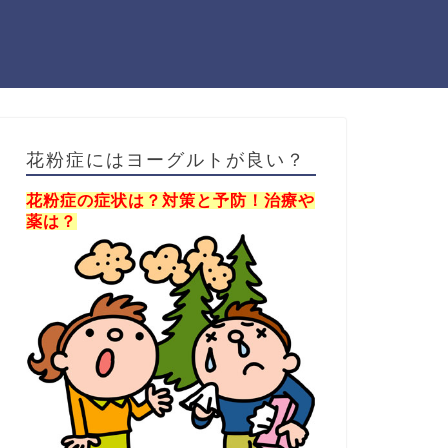
花粉症にはヨーグルトが良い？
花粉症の症状は？対策と予防！治療や
薬は？