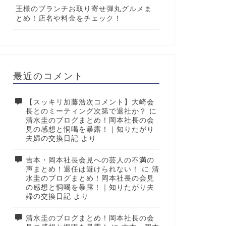
王様のブランチお取り寄せ弾丸グルメま
とめ！店名や料金をチェック！
最近のコメント
【スッキリ加藤浩次コメント】大崎会
長とのミーティング次第で退社か？
に
清水圭のブログまとめ！岡本社長の会
見の感想と恫喝を暴露！｜知りたがり
夫婦の交換日記
より
吉本・岡本社長会見への芸人の不満の
声まとめ！退任は避けられない！
に
清
水圭のブログまとめ！岡本社長の会見
の感想と恫喝を暴露！｜知りたがり夫
婦の交換日記
より
清水圭のブログまとめ！岡本社長の会