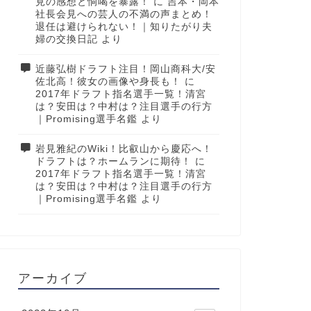
見の感想と恫喝を暴露！
に
吉本・岡本
社長会見への芸人の不満の声まとめ！
退任は避けられない！｜知りたがり夫
婦の交換日記
より
近藤弘樹ドラフト注目！岡山商科大/安
佐北高！彼女の画像や身長も！
に
2017年ドラフト指名選手一覧！清宮
は？安田は？中村は？注目選手の行方
｜Promising選手名鑑
より
岩見雅紀のWiki！比叡山から慶応へ！
ドラフトは？ホームランに期待！
に
2017年ドラフト指名選手一覧！清宮
は？安田は？中村は？注目選手の行方
｜Promising選手名鑑
より
アーカイブ