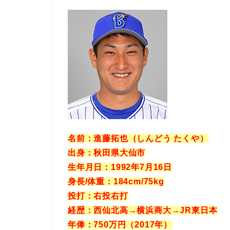
名前：進藤拓也（しんどう たくや）
出身：秋田県大仙市
生年月日：1992年7月16日
身長/体重：184cm/75kg
投打：右投右打
経歴：西仙北高→横浜商大→JR東日本
年俸：750万円（2017年）