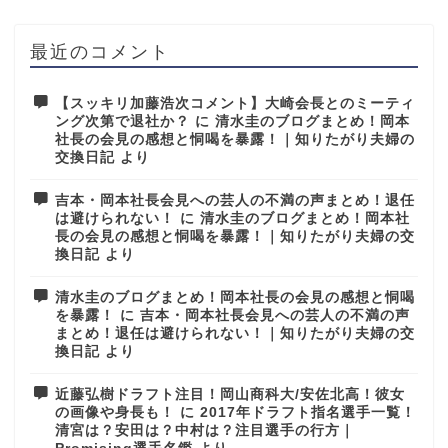
最近のコメント
【スッキリ加藤浩次コメント】大崎会長とのミーティ
ング次第で退社か？
に
清水圭のブログまとめ！岡本
社長の会見の感想と恫喝を暴露！｜知りたがり夫婦の
交換日記
より
吉本・岡本社長会見への芸人の不満の声まとめ！退任
は避けられない！
に
清水圭のブログまとめ！岡本社
長の会見の感想と恫喝を暴露！｜知りたがり夫婦の交
換日記
より
清水圭のブログまとめ！岡本社長の会見の感想と恫喝
を暴露！
に
吉本・岡本社長会見への芸人の不満の声
まとめ！退任は避けられない！｜知りたがり夫婦の交
換日記
より
近藤弘樹ドラフト注目！岡山商科大/安佐北高！彼女
の画像や身長も！
に
2017年ドラフト指名選手一覧！
清宮は？安田は？中村は？注目選手の行方｜