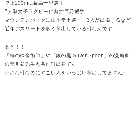
陸上200mに福島千里選手
7人制女子ラグビーに桑井亜乃選手
マウンテンバイクに山本幸平選手 3人が出場するなど
近年アスリートを多く輩出している町なんです。
あと！！
「鋼の錬金術師」や「銀の匙 Silver Spoon」の漫画家
の荒川弘先生も幕別町出身です！！
小さな町なのにすごい人をいっぱい輩出してますね♪