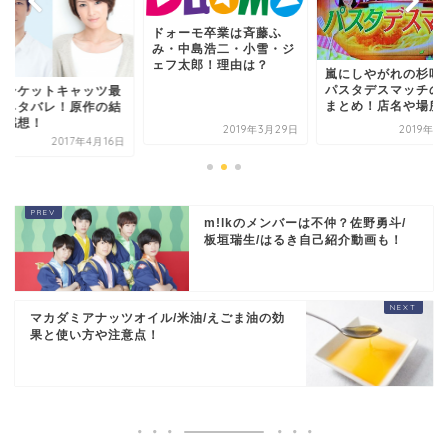
ドォーモ卒業は斉藤ふ
み・中島浩二・小雪・ジ
ェフ太郎！理由は？
嵐にしやがれの杉咲
パスタデスマッチの
ランケットキャッツ最
まとめ！店名や場所
回ネタバレ！原作の結
と感想！
2019年3月29日
2019年1
2017年4月16日
m!lkのメンバーは不仲？佐野勇斗/
板垣瑞生/はるき自己紹介動画も！
マカダミアナッツオイル/米油/えごま油の効
果と使い方や注意点！