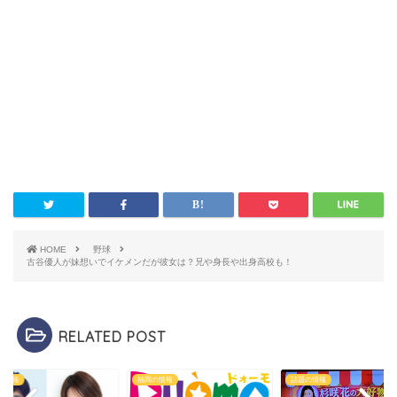
HOME
野球
古谷優人が妹想いでイケメンだが彼女は？兄や身長や出身高校も！
RELATED POST
の情報
福岡の情報
話題の情報