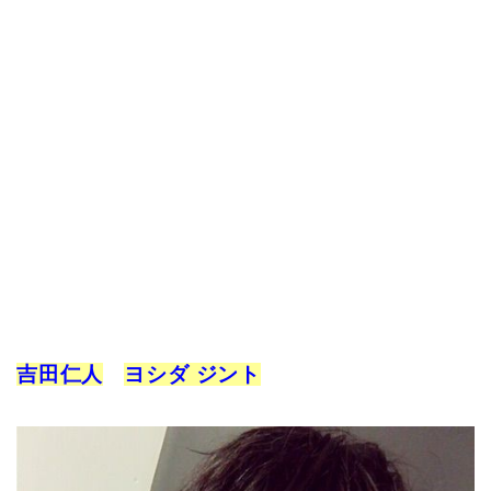
吉田仁人
ヨシダ ジント