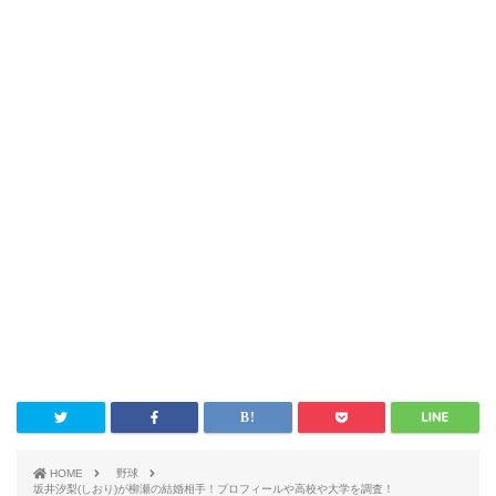
HOME
野球
坂井汐梨(しおり)が柳瀬の結婚相手！プロフィールや高校や大学を調査！