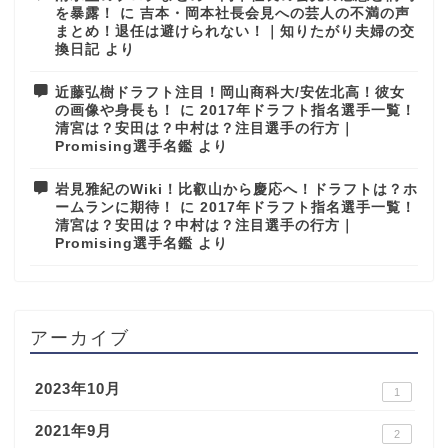
を暴露！
に
吉本・岡本社長会見への芸人の不満の声
まとめ！退任は避けられない！｜知りたがり夫婦の交
換日記
より
近藤弘樹ドラフト注目！岡山商科大/安佐北高！彼女
の画像や身長も！
に
2017年ドラフト指名選手一覧！
清宮は？安田は？中村は？注目選手の行方｜
Promising選手名鑑
より
岩見雅紀のWiki！比叡山から慶応へ！ドラフトは？ホ
ームランに期待！
に
2017年ドラフト指名選手一覧！
清宮は？安田は？中村は？注目選手の行方｜
Promising選手名鑑
より
アーカイブ
2023年10月
1
2021年9月
2