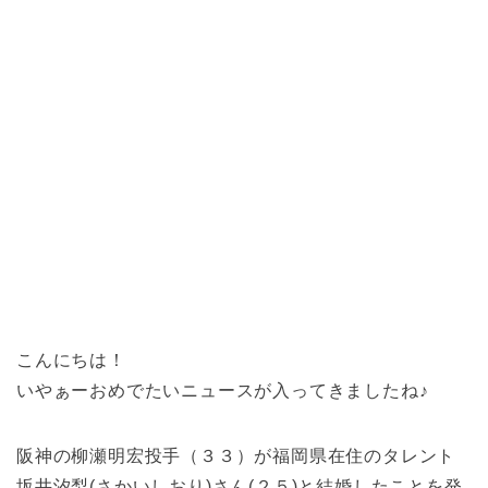
こんにちは！
いやぁーおめでたいニュースが入ってきましたね♪
阪神の柳瀬明宏投手（３３）が福岡県在住のタレント
坂井汐梨(さかいしおり)さん(２５)と結婚したことを発