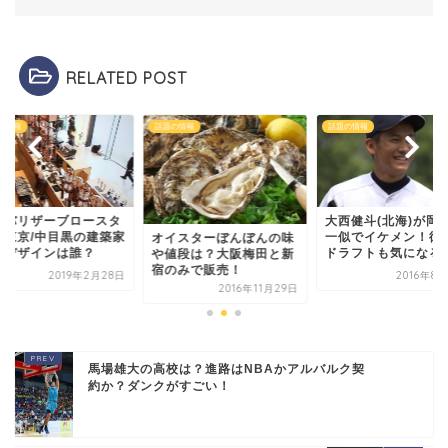
RELATED POST
の情報
話題の情報
話題の情報
大西健斗(北海)が岡田准
スタバリザーブロー
一似でイケメン！彼女や
リー東京/中目黒の建
イスターぼんぼんの味
ドラフトも気になる！
は？デザインは誰？
値段は？大阪梅田と新
のみで販売！
2016年8月20日
2019年2
2016年11月29日
馬場雄大の高校は？進路はNBAかアルバルク契
約か？ダンクがすごい！