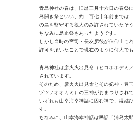
青島神社の春は、旧暦三月十六日の春祭
島開き祭といい、約二百七十年前までは
の島を監守する役人のみ許されていたそ
ちなみに島止祭もあったようです。
しかし当時の宮司・長友肥後が信仰上こ
許可を頂いたことで現在のように何人で
青島神社は彦火火出見命（ヒコホホデミ
されています。
そのため、彦火火出見命とその妃神・豊
ヅツノオオカミ）の三神がおまつりされ
いずれも山幸海幸神話に因む神で、縁結
す。
ちなみに、山幸海幸神話は民話「浦島太