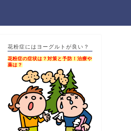
花粉症にはヨーグルトが良い？
花粉症の症状は？対策と予防！治療や
薬は？