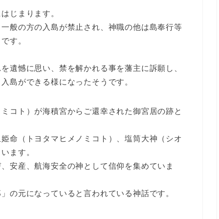
にはじまります。
、一般の方の入島が禁止され、神職の他は島奉行等
うです。
れを遺憾に思い、禁を解かれる事を藩主に訴願し、
も入島ができる様になったそうです。
ノミコト）が海積宮からご還幸された御宮居の跡と
玉姫命（トヨタマヒメノミコト）、塩筒大神（シオ
ています。
び、安産、航海安全の神として信仰を集めていま
郎」の元になっていると言われている神話です。