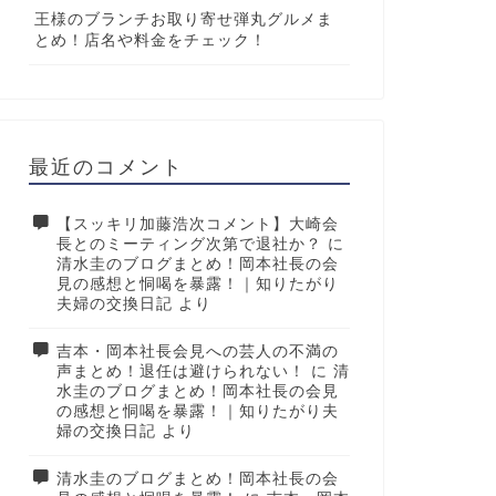
王様のブランチお取り寄せ弾丸グルメま
とめ！店名や料金をチェック！
最近のコメント
【スッキリ加藤浩次コメント】大崎会
長とのミーティング次第で退社か？
に
清水圭のブログまとめ！岡本社長の会
見の感想と恫喝を暴露！｜知りたがり
夫婦の交換日記
より
吉本・岡本社長会見への芸人の不満の
声まとめ！退任は避けられない！
に
清
水圭のブログまとめ！岡本社長の会見
の感想と恫喝を暴露！｜知りたがり夫
婦の交換日記
より
清水圭のブログまとめ！岡本社長の会