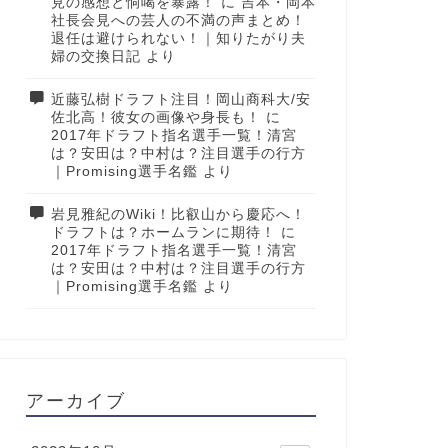
見の感想と恫喝を暴露！
に
吉本・岡本
社長会見への芸人の不満の声まとめ！
退任は避けられない！｜知りたがり夫
婦の交換日記
より
近藤弘樹ドラフト注目！岡山商科大/安
佐北高！彼女の画像や身長も！
に
2017年ドラフト指名選手一覧！清宮
は？安田は？中村は？注目選手の行方
｜Promising選手名鑑
より
岩見雅紀のWiki！比叡山から慶応へ！
ドラフトは？ホームランに期待！
に
2017年ドラフト指名選手一覧！清宮
は？安田は？中村は？注目選手の行方
｜Promising選手名鑑
より
アーカイブ