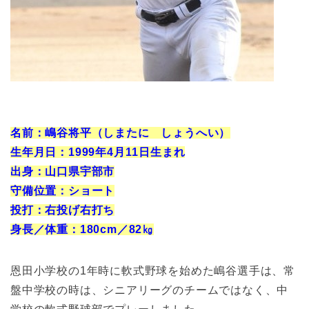
名前：嶋谷将平（しまたに しょうへい）
生年月日：1999年4月11日生まれ
出身：山口県宇部市
守備位置：ショート
投打：右投げ右打ち
身長／体重：180cm／82㎏
恩田小学校の1年時に軟式野球を始めた嶋谷選手は、常
盤中学校の時は、シニアリーグのチームではなく、中