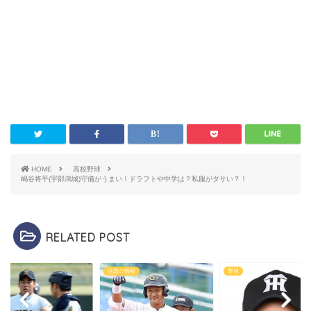
HOME
高校野球
嶋谷将平(宇部鴻城)守備がうまい！ドラフトや中学は？私服がダサい？！
RELATED POST
話題の情報
野球