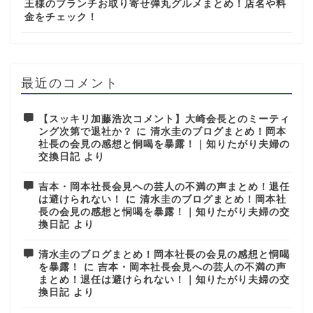
王様のブランチお取り寄せ弾丸グルメまとめ！店名や料
金をチェック！
最近のコメント
【スッキリ加藤浩次コメント】大崎会長とのミーティ
ング次第で退社か？
に
清水圭のブログまとめ！岡本
社長の会見の感想と恫喝を暴露！｜知りたがり夫婦の
交換日記
より
吉本・岡本社長会見への芸人の不満の声まとめ！退任
は避けられない！
に
清水圭のブログまとめ！岡本社
長の会見の感想と恫喝を暴露！｜知りたがり夫婦の交
換日記
より
清水圭のブログまとめ！岡本社長の会見の感想と恫喝
を暴露！
に
吉本・岡本社長会見への芸人の不満の声
まとめ！退任は避けられない！｜知りたがり夫婦の交
換日記
より