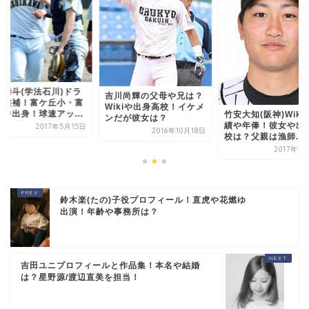
形崇斗(学法石川)ドラ
吉川尚輝の父母や兄は？
ト候補！富ケ丘小・富
Wikiや出身高校！イケメ
二中出身！球速アッ...
竹安大知(阪神)Wiki
ンだが彼女は？
績や年俸！彼女や出
2017年5月15日
2016年10月18日
校は？父親は漁師...
2017年2
鈴木楽(たの)子役プロフィール！直虎や花燃ゆ
出演！年齢や事務所は？
吉田ユニプロフィールと作品集！本名や結婚
は？星野源/渡辺直美を担当！