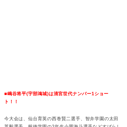
■嶋谷将平(宇部鴻城)は清宮世代ナンバー1ショー
ト！！
今大会は、仙台育英の西巻賢二選手、智弁学園の太田
英毅選手、報徳学園の2年生小園海斗選手などすばらし