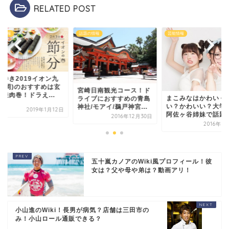
RELATED POST
の情報
芸能情報
福岡の情報
恵方巻き2019イオ
州(福岡)のおすすめ
崎日南観光コース！ド
風館焼肉巻！ドラえ..
まこみなはかわいくな
イブにおすすめの青島
い？かわいい？大学は？
/モアイ/鵜戸神宮...
2019年1
阿佐ヶ谷姉妹で話題！
2016年12月30日
2016年10月4日
五十嵐カノアのWiki風プロフィール！彼
女は？父や母や弟は？動画アリ！
小山進のWiki！長男が病気？店舗は三田市の
み！小山ロール通販できる？