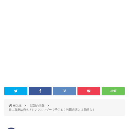
HOME
話題の情報
青山真麻は売名？シングルマザーで子供も？袴田吉彦と塩谷瞬も！