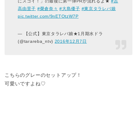
にスゴイ！」の最後に第一弾PRが流れるよ★
#吉
高由里子
#榮倉奈々
#大島優子
#東京タラレバ娘
pic.twitter.com/9nETOtzW7P
— 【公式】東京タラレバ娘★1月期水ドラ
(@tarareba_ntv)
2016年12月7日
こちらのグレーのセットアップ！
可愛いですよね♡