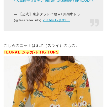
#大島優子
#日テレ
pic.twitter.com/HY8NnCQDnx
— 【公式】東京タラレバ娘★1月期水ドラ
(@tarareba_ntv)
2016年12月31日
こちらのニットはSLY（スライ）のもの。
FLORAL ジャガ-ド HG TOPS