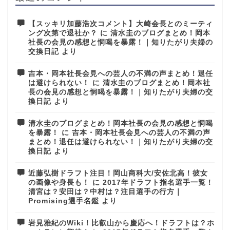
【スッキリ加藤浩次コメント】大崎会長とのミーティ
ング次第で退社か？
に
清水圭のブログまとめ！岡本
社長の会見の感想と恫喝を暴露！｜知りたがり夫婦の
交換日記
より
吉本・岡本社長会見への芸人の不満の声まとめ！退任
は避けられない！
に
清水圭のブログまとめ！岡本社
長の会見の感想と恫喝を暴露！｜知りたがり夫婦の交
換日記
より
清水圭のブログまとめ！岡本社長の会見の感想と恫喝
を暴露！
に
吉本・岡本社長会見への芸人の不満の声
まとめ！退任は避けられない！｜知りたがり夫婦の交
換日記
より
近藤弘樹ドラフト注目！岡山商科大/安佐北高！彼女
の画像や身長も！
に
2017年ドラフト指名選手一覧！
清宮は？安田は？中村は？注目選手の行方｜
Promising選手名鑑
より
岩見雅紀のWiki！比叡山から慶応へ！ドラフトは？ホ