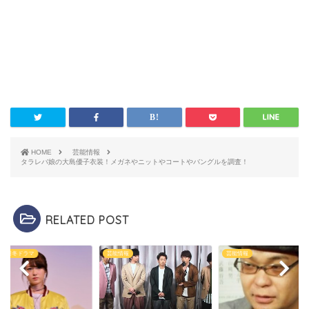
HOME
芸能情報
タラレバ娘の大島優子衣装！メガネやニットやコートやバングルを調査！
RELATED POST
7年1月冬ドラマ
芸能情報
芸能情報