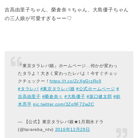
吉高由里子ちゃん、榮倉奈々ちゃん、大島優子ちゃん
の三人娘が可愛すぎるーー♡
『東京タラレバ娘』ホームページ…何かが変わっ
たタラよ！大きく変わったレバよ！今すぐチェッ
クチェックー！
https://t.co/ZcXgGrzRx9
#タラレバ
#東京タラレバ娘
#公式ホームページ
#
吉高由里子
#榮倉奈々
#大島優子
#坂口健太郎
#鈴
木亮平
pic.twitter.com/3Zq9F72w2C
— 【公式】東京タラレバ娘★1月期水ドラ
(@tarareba_ntv)
2016年12月29日