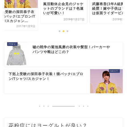
嵐活動休止会見のジャケ
武藤将吾(3年A組脚本
ットのブランドは？色違
経歴！嫁や子供は？
剋上受験の深田恭子衣
いが可愛い！
は仮面ライダービル..
！猫バック/エプロン/T
2019年1月27日
2019年2
ツ/スカジャン...
2017年1月9日
嘘の戦争の菊池風磨の衣装や髪型！パーカーや
パンツや靴はどこの？
下剋上受験の深田恭子衣装！猫バック/エプロ
ン/Tシャツ/スカジャン！
花粉症にはヨーグルトが良い？