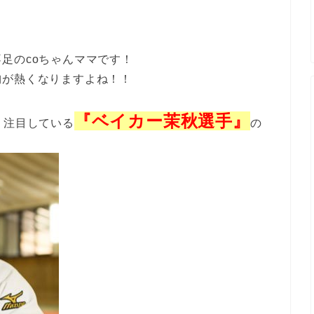
足のcoちゃんママです！
胸が熱くなりますよね！！
『ベイカー茉秋選手』
り注目している
の