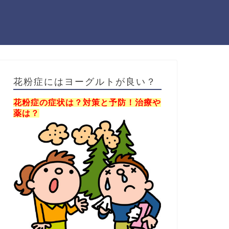
花粉症にはヨーグルトが良い？
花粉症の症状は？対策と予防！治療や
薬は？