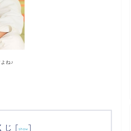
よね♪
くじ
[
]
show