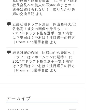
見の感想と恫喝を暴露！
に
吉本・岡本
社長会見への芸人の不満の声まとめ！
退任は避けられない！｜知りたがり夫
婦の交換日記
より
近藤弘樹ドラフト注目！岡山商科大/安
佐北高！彼女の画像や身長も！
に
2017年ドラフト指名選手一覧！清宮
は？安田は？中村は？注目選手の行方
｜Promising選手名鑑
より
岩見雅紀のWiki！比叡山から慶応へ！
ドラフトは？ホームランに期待！
に
2017年ドラフト指名選手一覧！清宮
は？安田は？中村は？注目選手の行方
｜Promising選手名鑑
より
アーカイブ