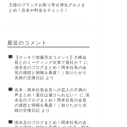
王様のブランチお取り寄せ弾丸グルメま
とめ！店名や料金をチェック！
最近のコメント
【スッキリ加藤浩次コメント】大崎会
長とのミーティング次第で退社か？
に
清水圭のブログまとめ！岡本社長の会
見の感想と恫喝を暴露！｜知りたがり
夫婦の交換日記
より
吉本・岡本社長会見への芸人の不満の
声まとめ！退任は避けられない！
に
清
水圭のブログまとめ！岡本社長の会見
の感想と恫喝を暴露！｜知りたがり夫
婦の交換日記
より
清水圭のブログまとめ！岡本社長の会