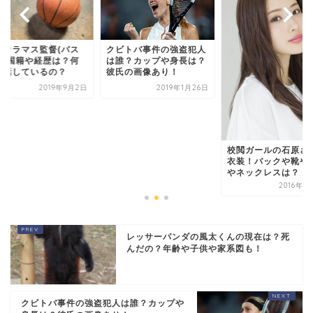
リオラマス監督(バス
クビトバ事件の強盗犯人
)の国籍や経歴は？何
は誰？カップや身長は？
を話しているの？
彼氏の画像あり！
2019年9月2日
2019年1月26日
校閲ガールの石原さ
衣装！バックや靴や
やネックレスは？
2016年8
レッサーパンダの風太くんの現在は？死
んだの？年齢や子供や家系図も！
クビトバ事件の強盗犯人は誰？カップや