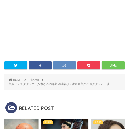
HOME
未分類
美脚インスタグラマー八木さんの年齢や職業は？渡辺直美ヤバスタグラム出演！
RELATED POST
類
未分類
未分類