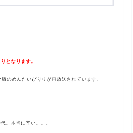
切りとなります。
マ版のめんたいぴりりが再放送されています。
。
時代。本当に辛い。。。