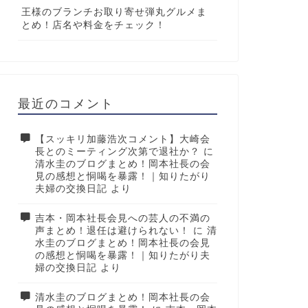
王様のブランチお取り寄せ弾丸グルメま
とめ！店名や料金をチェック！
最近のコメント
【スッキリ加藤浩次コメント】大崎会
長とのミーティング次第で退社か？
に
清水圭のブログまとめ！岡本社長の会
見の感想と恫喝を暴露！｜知りたがり
夫婦の交換日記
より
吉本・岡本社長会見への芸人の不満の
声まとめ！退任は避けられない！
に
清
水圭のブログまとめ！岡本社長の会見
の感想と恫喝を暴露！｜知りたがり夫
婦の交換日記
より
清水圭のブログまとめ！岡本社長の会