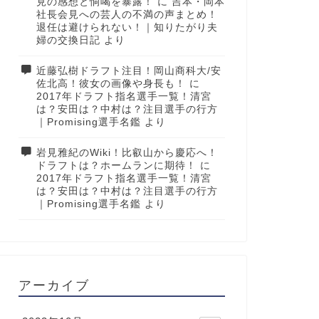
見の感想と恫喝を暴露！
に
吉本・岡本
社長会見への芸人の不満の声まとめ！
退任は避けられない！｜知りたがり夫
婦の交換日記
より
近藤弘樹ドラフト注目！岡山商科大/安
佐北高！彼女の画像や身長も！
に
2017年ドラフト指名選手一覧！清宮
は？安田は？中村は？注目選手の行方
｜Promising選手名鑑
より
岩見雅紀のWiki！比叡山から慶応へ！
ドラフトは？ホームランに期待！
に
2017年ドラフト指名選手一覧！清宮
は？安田は？中村は？注目選手の行方
｜Promising選手名鑑
より
アーカイブ