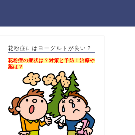
花粉症にはヨーグルトが良い？
花粉症の症状は？対策と予防！治療や
薬は？