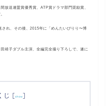
間放送連盟賞優秀賞、ATP賞ドラマ部門奨励賞、
賞。
送され、その後、2015年に「めんたいぴりり〜博
富田靖子ダブル主演、全編完全撮り下ろしで、遂に
くじ
[
]
show