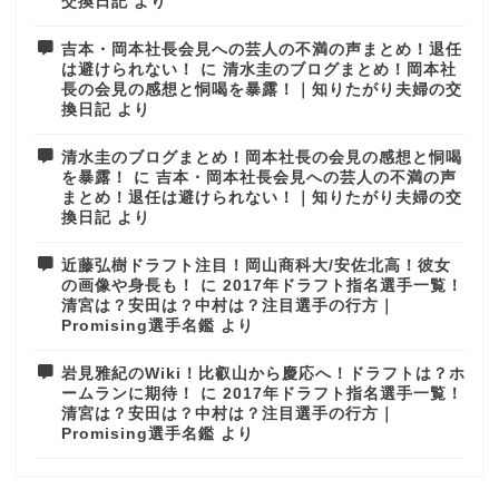
交換日記
より
吉本・岡本社長会見への芸人の不満の声まとめ！退任
は避けられない！
に
清水圭のブログまとめ！岡本社
長の会見の感想と恫喝を暴露！｜知りたがり夫婦の交
換日記
より
清水圭のブログまとめ！岡本社長の会見の感想と恫喝
を暴露！
に
吉本・岡本社長会見への芸人の不満の声
まとめ！退任は避けられない！｜知りたがり夫婦の交
換日記
より
近藤弘樹ドラフト注目！岡山商科大/安佐北高！彼女
の画像や身長も！
に
2017年ドラフト指名選手一覧！
清宮は？安田は？中村は？注目選手の行方｜
Promising選手名鑑
より
岩見雅紀のWiki！比叡山から慶応へ！ドラフトは？ホ
ームランに期待！
に
2017年ドラフト指名選手一覧！
清宮は？安田は？中村は？注目選手の行方｜
Promising選手名鑑
より