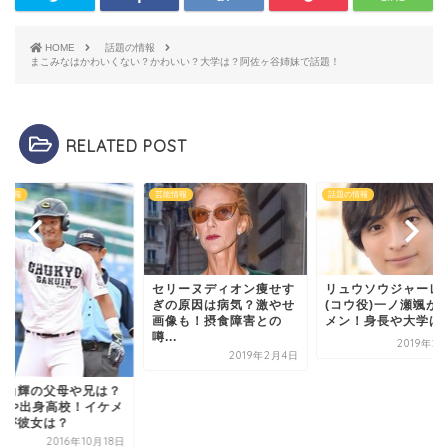
HOME
話題の情報
まこみなはかわいくない？かわいい？大学は？阿佐ヶ谷姉妹で話題！
RELATED POST
情報
話題の情報
話題の情報
リーヌディオン痩せす
リュウソウジャーレッド
の原因は病気？激やせ
(コウ役)一ノ瀬颯がイケ
像も！摂食障害との
メン！身長や大学は？
.
2019年2月17日
2019年2月4日
吉川尚輝の父母や兄
Wikiや出身高校！イ
ンだが彼女は？
2016年10