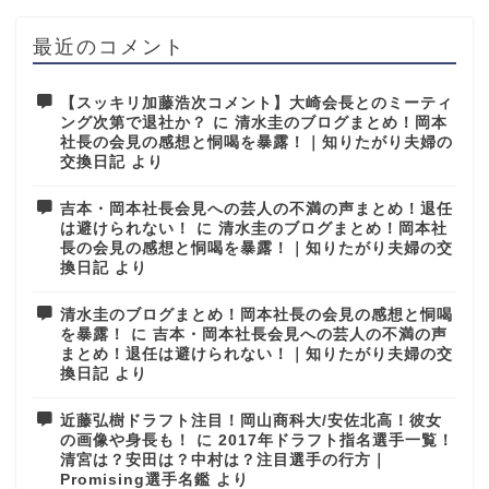
最近のコメント
【スッキリ加藤浩次コメント】大崎会長とのミーティ
ング次第で退社か？
に
清水圭のブログまとめ！岡本
社長の会見の感想と恫喝を暴露！｜知りたがり夫婦の
交換日記
より
吉本・岡本社長会見への芸人の不満の声まとめ！退任
は避けられない！
に
清水圭のブログまとめ！岡本社
長の会見の感想と恫喝を暴露！｜知りたがり夫婦の交
換日記
より
清水圭のブログまとめ！岡本社長の会見の感想と恫喝
を暴露！
に
吉本・岡本社長会見への芸人の不満の声
まとめ！退任は避けられない！｜知りたがり夫婦の交
換日記
より
近藤弘樹ドラフト注目！岡山商科大/安佐北高！彼女
の画像や身長も！
に
2017年ドラフト指名選手一覧！
清宮は？安田は？中村は？注目選手の行方｜
Promising選手名鑑
より