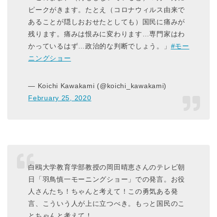
ピークがきます。たとえ（コロナウィルス由来で
あることが隠しおおせたとしても）国民に痛みが
残ります。痛みは恨みに変わります…専門家はわ
かっているはず…政治的な判断でしょう。」
#モー
ニングショー
— Koichi Kawakami (@koichi_kawakami)
February 25, 2020
白鴎大学教育学部教授の岡田晴恵さんのテレビ朝
日「羽鳥慎一モーニングショー」での発言。お役
人さんたち！ちゃんと考えて！この勇気ある発
言、こういう人が上に立つべき。もっと国民のこ
とちゃんと考えて！