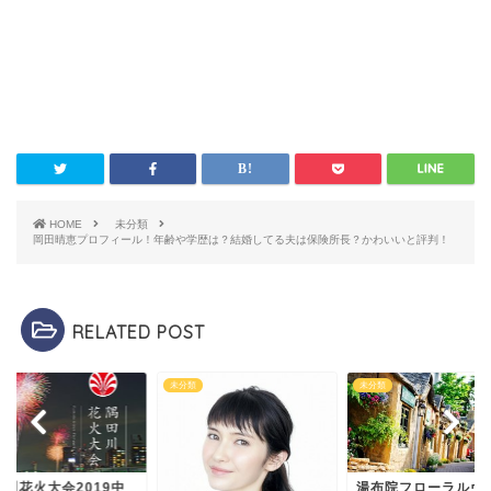
HOME
未分類
岡田晴恵プロフィール！年齢や学歴は？結婚してる夫は保険所長？かわいいと評判！
RELATED POST
類
未分類
未分類
田川花火大会2019中
湯布院フローラルヴ