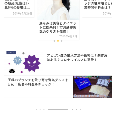
の時の順延/延期はい
ッジの駐車場まとめ
台風6号の影響は...
業時間や料金は？
2019年7月26日
2019年1
腸もみは美容とダイエッ
トに効果的！市川紗椰実
践のやり方を伝授！
2016年4月2日
アビガン錠の購入方法や価格は？副作用
はある？コロナウイルスに期待！
王様のブランチお取り寄せ弾丸グルメま
とめ！店名や料金をチェック！