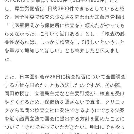
のPCR検査実績は計6300件（1日平均900件）だと
し、厚生労働省は1日約3800件できるとしていると紹
介。同予算委で検査の少なさを問われた加藤厚労相は
「（医療機関から保健所に検査を）頼んだがやっても
らえなかった、こういう話はある」とし、「検査の必
要性があれば、しっかり検査をしてほしいということ
を重ねて通知してほしい」とも答弁したと伝えまし
た。
また、日本医師会が26日に検査拒否について全国調査
する方針を固めたことも放送したのですが、その際、
岡田教授は、立憲民主党など主要野党が、検査を受け
やすくするため、保健所を通さないで直接、クリニッ
クから民間の検査会社に発注できるようにできる法案
を近く議員立法で国会に提出する方針を固めたことに
ついて「それでやっていただきたい。明日にでもやっ