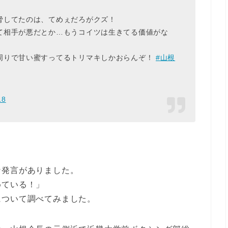
脅してたのは、てめぇだろがクズ！
て相手が悪だとか…もうコイツは生きてる価値がな
周りで甘い蜜すってるトリマキしかおらんぞ！
#山根
18
な発言がありました。
めている！」
について調べてみました。