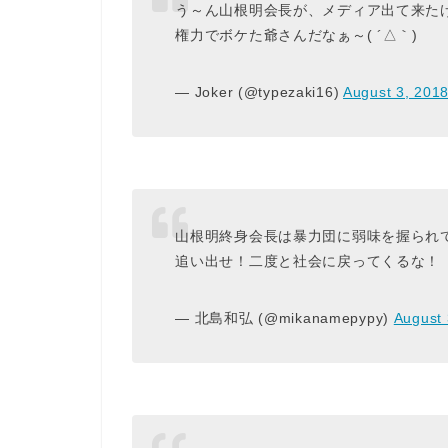
う～ん山根明会長が、メディア出て来た
権力でボケた爺さんだなぁ～( ´△｀)
— Joker (@typezaki16)
August 3, 201
山根明終身会長は暴力団に弱味を握られ
追い出せ！二度と社会に戻ってくるな！
— 北島和弘 (@mikanamepypy)
August 