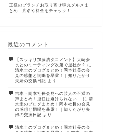
王様のブランチお取り寄せ弾丸グルメま
とめ！店名や料金をチェック！
最近のコメント
【スッキリ加藤浩次コメント】大崎会
長とのミーティング次第で退社か？
に
清水圭のブログまとめ！岡本社長の会
見の感想と恫喝を暴露！｜知りたがり
夫婦の交換日記
より
吉本・岡本社長会見への芸人の不満の
声まとめ！退任は避けられない！
に
清
水圭のブログまとめ！岡本社長の会見
の感想と恫喝を暴露！｜知りたがり夫
婦の交換日記
より
清水圭のブログまとめ！岡本社長の会