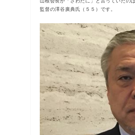
山根会長が「さわたに」と言っていたの
監督の澤谷廣典氏（５５）です。