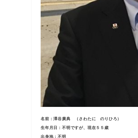
名前：澤谷廣典 （さわたに のりひろ）
生年月日：不明ですが、現在５５歳
出身地：不明