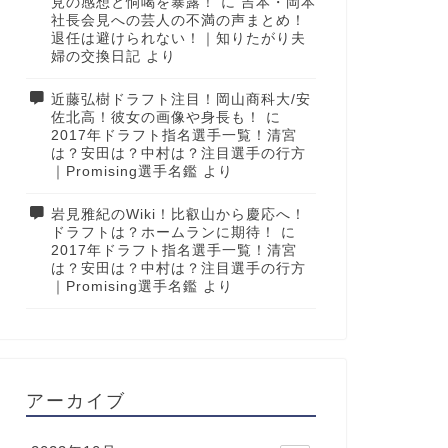
見の感想と恫喝を暴露！
に
吉本・岡本
社長会見への芸人の不満の声まとめ！
退任は避けられない！｜知りたがり夫
婦の交換日記
より
近藤弘樹ドラフト注目！岡山商科大/安
佐北高！彼女の画像や身長も！
に
2017年ドラフト指名選手一覧！清宮
は？安田は？中村は？注目選手の行方
｜Promising選手名鑑
より
岩見雅紀のWiki！比叡山から慶応へ！
ドラフトは？ホームランに期待！
に
2017年ドラフト指名選手一覧！清宮
は？安田は？中村は？注目選手の行方
｜Promising選手名鑑
より
アーカイブ