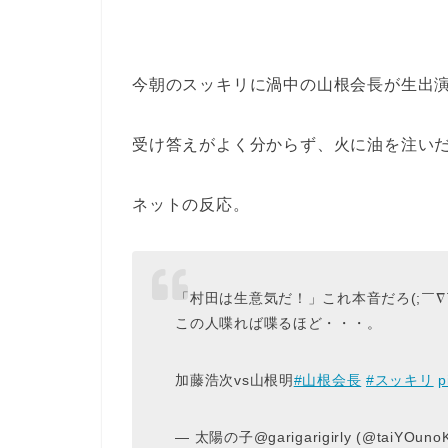
今朝のスッキリに渦中の山根会長が生出
受け答えがよく分からず、火に油を注い
ネットの反応。
「村田は生意気だ！」これ本音だろ(;￣∇
この人喋れば喋るほど・・・。
加藤浩次vs山根明
#山根会長
#スッキリ
p
— 太陽の子@garigarigirly (@taiYOuno