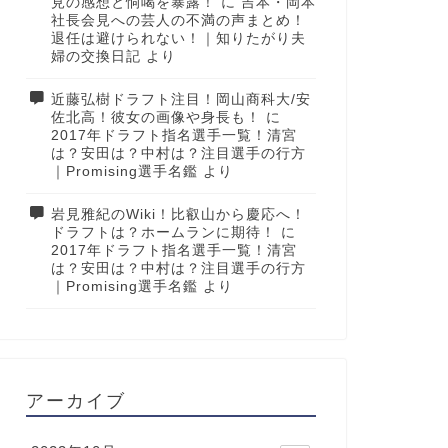
見の感想と恫喝を暴露！
に
吉本・岡本
社長会見への芸人の不満の声まとめ！
退任は避けられない！｜知りたがり夫
婦の交換日記
より
近藤弘樹ドラフト注目！岡山商科大/安
佐北高！彼女の画像や身長も！
に
2017年ドラフト指名選手一覧！清宮
は？安田は？中村は？注目選手の行方
｜Promising選手名鑑
より
岩見雅紀のWiki！比叡山から慶応へ！
ドラフトは？ホームランに期待！
に
2017年ドラフト指名選手一覧！清宮
は？安田は？中村は？注目選手の行方
｜Promising選手名鑑
より
アーカイブ