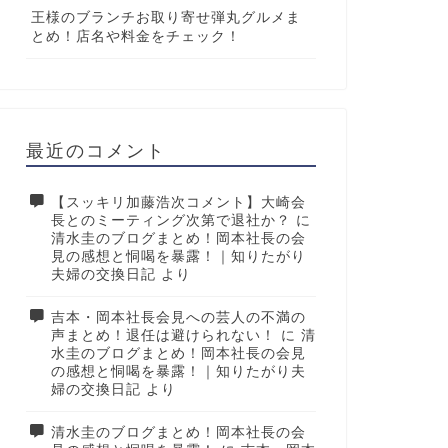
王様のブランチお取り寄せ弾丸グルメま
とめ！店名や料金をチェック！
最近のコメント
【スッキリ加藤浩次コメント】大崎会
長とのミーティング次第で退社か？
に
清水圭のブログまとめ！岡本社長の会
見の感想と恫喝を暴露！｜知りたがり
夫婦の交換日記
より
吉本・岡本社長会見への芸人の不満の
声まとめ！退任は避けられない！
に
清
水圭のブログまとめ！岡本社長の会見
の感想と恫喝を暴露！｜知りたがり夫
婦の交換日記
より
清水圭のブログまとめ！岡本社長の会