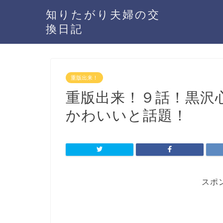
知りたがり夫婦の交
換日記
重版出来！
重版出来！９話！黒沢
かわいいと話題！
スポ