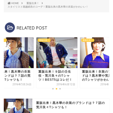
HOME
重版出来！
スタイリスト堀越絹衣のコーデ！重版出来の黒木華の衣装がかわいい！
RELATED POST
出来！
重版出来！
重版出来！
版出来！黒木華の衣装
重版出来！９話の壬生
重版出来！衣装のブ
ブランドは？７話の荒
役・荒川良々のTシャ
ドは？黒木華や荒川
良々Tシャツも！
ツ！BEST5はコレだ！
のTシャツがかわい
2016年5月26日
2016年6月12日
2016年4
重版出来！黒木華の衣装のブランドは？７話の
荒川良々Tシャツも！