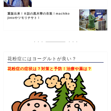
重版出来！８話の黒木華の衣装！machiko
jintoやツモリチサト！
花粉症にはヨーグルトが良い？
花粉症の症状は？対策と予防！治療や薬は？